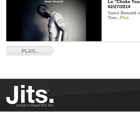
Le “Choke Tou
02/27/2014
Samir Bensaïd su
Tour...
Plus
Triangle depuis
PLUS...
François Lauren
pour réussir un 
fermée....
Plus
Fabien Brochete
saisie adverse 
Fabien Brochete
une finalisation
engageant une sa