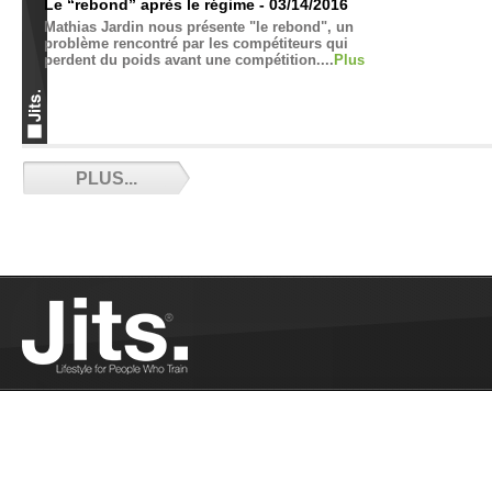
Le “rebond” après le régime - 03/14/2016
Mathias Jardin nous présente "le rebond", un
problème rencontré par les compétiteurs qui
perdent du poids avant une compétition....
Plus
Gabriel vs the World - 02/19/2016
PLUS...
Il a traduit le film Jiu-Jitsu vs the World et mérite
toute notre l'attention. Gabriel, encore novice dans
le JJB a déjà marqué la discipline. ...
Plus
L’homosexualité : un tabou dans le JJB ? -
02/16/2016
Pank partage sa réflexion sur l'homosexualité au
dojo....
Plus