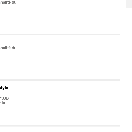
nalité du
nalité du
tyle -
 "JJB
 le