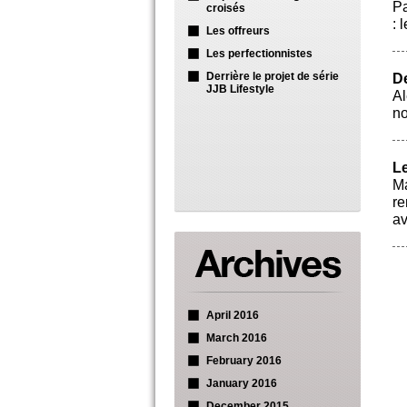
Pa
croisés
: 
Les offreurs
Les perfectionnistes
Derrière le projet de série
De
JJB Lifestyle
Al
no
Le
Ma
re
av
April 2016
March 2016
February 2016
January 2016
December 2015