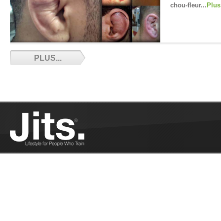
chou-fleur...
Plus
BJJ Corner - Episode 7 - 10/26/2018
PLUS...
Septième épisode du BJJ Corner....
Plus
Règlement IBJJF en français - 10/23/2018
Le règlement IBJJF mis a jour et intégralement
traduit en français...
Plus
Le Tag Team, un nouveau concept de tournoi
- 10/23/2018