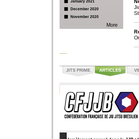
Ne
January 2021
Ji
December 2020
St
November 2020
More
R
On
JITS PRIME
ARTICLES
V