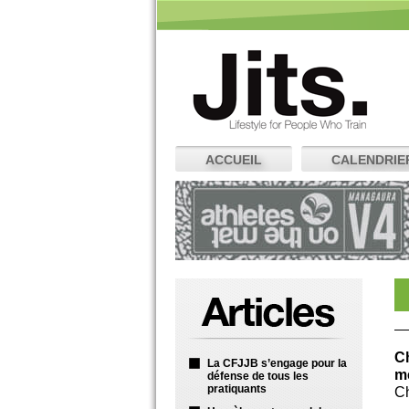
ACCUEIL
CALENDRIE
C
La CFJJB s’engage pour la
mé
défense de tous les
pratiquants
Ch