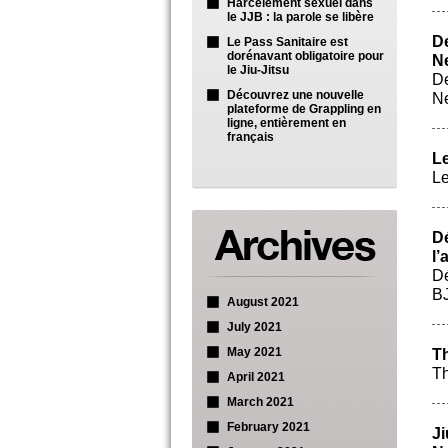
Harcèlement sexuel dans
le JJB : la parole se libère
D
Le Pass Sanitaire est
dorénavant obligatoire pour
Ne
le Jiu-Jitsu
De
Découvrez une nouvelle
Ne
plateforme de Grappling en
ligne, entièrement en
français
Le
Le
D
l’
Dé
BJ
August 2021
July 2021
May 2021
Th
Th
April 2021
March 2021
February 2021
Ji