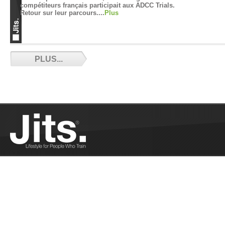
compétiteurs français participait aux ADCC Trials.
Retour sur leur parcours....
Plus
La CFJJB s’eng
PLUS...
les pratiquants
Communiqué de 
Harcèlement sexuel dans le JJB : la parole se
libère - 08/20/2021
Harcèlement sexuel dans le JJB : la parole se
libère...
Plus
Le Pass Sanita
pour le Jiu-Jit