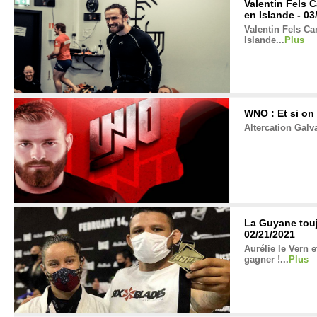
Valentin Fels C
en Islande - 03
Valentin Fels Ca
Islande...
Plus
WNO : Et si on 
Altercation Gal
La Guyane touj
02/21/2021
Aurélie le Vern 
gagner !...
Plus