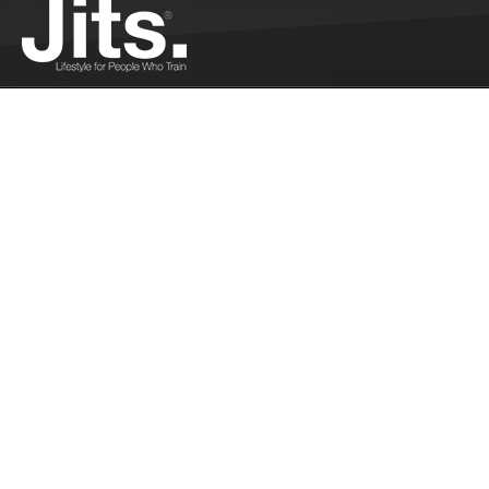
La Bretagne vo
Ferrandi - 12/2
Philippe Ferrand
Showgun...
Plus
Les résultats 
Brésil - 12/14/
Les résultats fr
Brésil...
Plus
Reprise des com
Réunion - 12/1
Reprise des compé
Réunion...
Plus