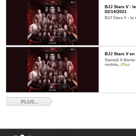
BJJ Stars V : l
02/14/2021
BJJ Stars V : le 
BJJ Stars V en
Samedi 6 février 
rentrée...
Plus
Adieu Nico - 0
PLUS...
Nicolas Jeandel 
ici un dernier h