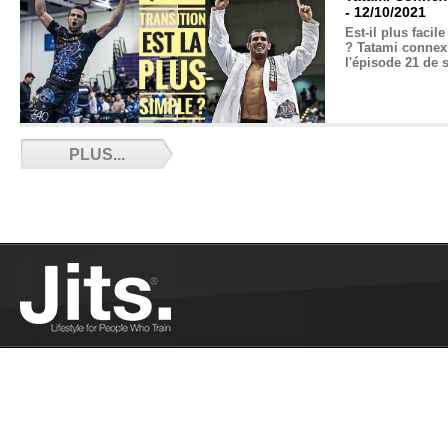
- 12/10/2021
Est-il plus facil
? Tatami connex
l'épisode 21 de 
Lancement de 
PLUS...
12/02/2021
Lancement de BJ
Martial Lifestyle numéro 2 - 11/22/2021
Pour son second numéro, Babiche interroge le
comédien David Saracino sur sa vision du Jiu-
Jitsu....
Plus