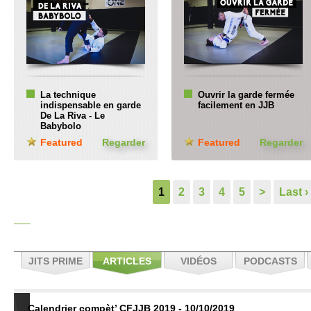
La technique
Ouvrir la garde fermée
indispensable en garde
facilement en JJB
De La Riva - Le
Babybolo
Featured
Regarder
Featured
Regarder
1
2
3
4
5
>
Last ›
JITS PRIME
ARTICLES
VIDÉOS
PODCASTS
Calendrier compèt’ CFJJB 2019 - 10/10/2019