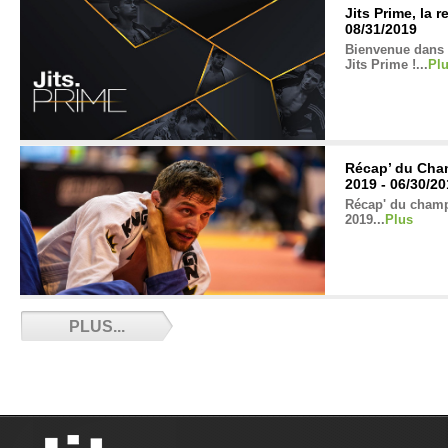
Jits Prime, la 
08/31/2019
Bienvenue dans l
Jits Prime !...
Pl
Récap’ du Cha
2019 - 06/30/2
Récap' du cham
2019...
Plus
Les Frenchies
PLUS...
06/14/2019
Adil était aux M
rapporte les pe
dans la compétiti