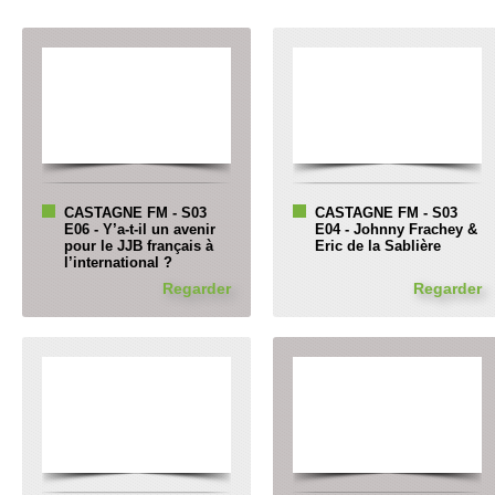
CASTAGNE FM - S03
CASTAGNE FM - S03
E06 - Y’a-t-il un avenir
E04 - Johnny Frachey &
pour le JJB français à
Eric de la Sablière
l’international ?
Regarder
Regarder