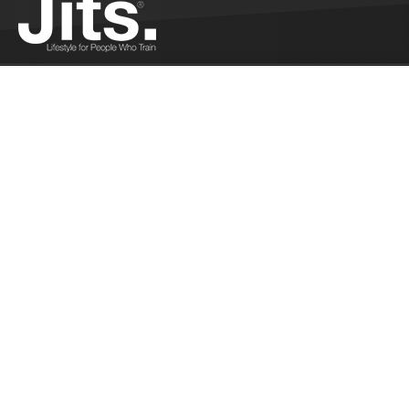
Grappling Indus
compétition - 
Léo Cordon nous
organise partout
Industries...
Plus
Le bjjsummerw
06/04/2019
Bjjsummerweek v
au 22 septembre
inoubliables. ...
Les résultats 
04/10/2019
Les Français on
Bucarest. En bo
combats....
Plus