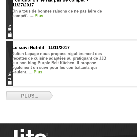
Pourquoi on ne fait pas de compèt’ -
11/27/2017
On a tous de bonnes raisons de ne pas faire de
compèt'......
Plus
Le suivi Nutrifit - 11/11/2017
Julien Lepage nous propose régulièrement des
recettes de cuisine adaptées au pratiquant de JJB
sur son blog Purple Belt Kitchen. Il propose
également un suivi pour les combattants qui
veulent…...
Plus
Résultats des Français à Baku - 10/24/2017
PLUS...
Les résultats des Français aux Championnats du
Monde de Grappling Gi - NoGi UWW...
Plus