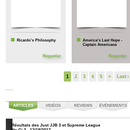
Ricardo’s Philosophy
America’s Last Hope -
Captain Americana
Regarder
Regarder
1
2
3
4
5
>
Last ›
ARTICLES
VIDÉOS
REVIEWS
ÉVÉNEMENTS
Résultats des Just JJB 3 et Supreme League
No Gi 2 - 12/19/2017