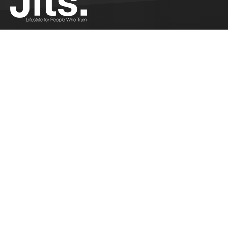
L’équipe de Fr
pour Baku - 10
Présentation du 
Championnats d
Se mettre au JJB quand on est judoka -
10/14/2017
Stéphanie Faure est une compétitrice aguerrie des
tapis de Judo. Quand elle s'est mise au JJB, elle a
perdu tous ses repères. Elle nous raconte son
expérience....
Plus
Thibaut Olivier : le nouveau visage du Cercle
- 10/12/2017
Interview avec le nouveau responsable JJB du
Cercle Tissier : Thibaut Olivier ...
Plus