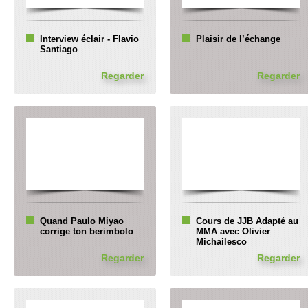
Interview éclair - Flavio
Plaisir de l’échange
Santiago
Regarder
Regarder
Quand Paulo Miyao
Cours de JJB Adapté au
corrige ton berimbolo
MMA avec Olivier
Michailesco
Regarder
Regarder