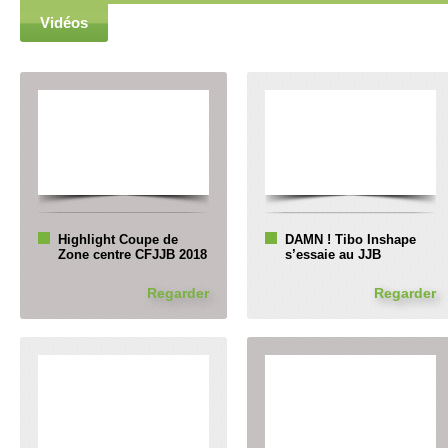
Vidéos
Highlight Coupe de
DAMN ! Tibo Inshape
Zone centre CFJJB 2018
s’essaie au JJB
Regarder
Regarder