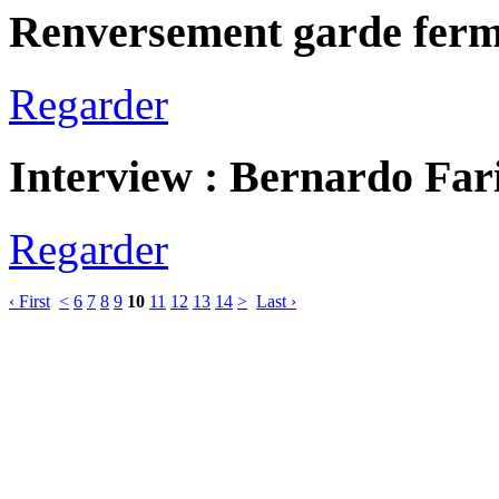
Renversement garde fer
Regarder
Interview : Bernardo Far
Regarder
‹ First
<
6
7
8
9
10
11
12
13
14
>
Last ›