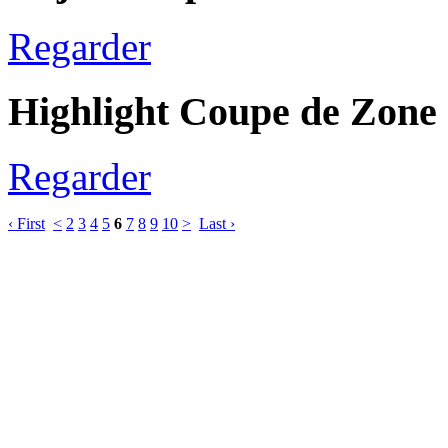
Regarder
Highlight Coupe de Zone
Regarder
‹ First
<
2
3
4
5
6
7
8
9
10
>
Last ›