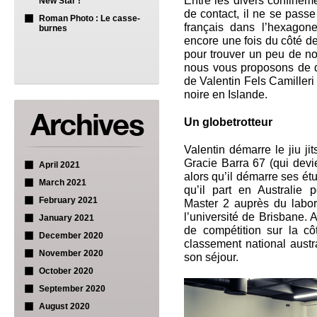
Entre les divers confineme
New Star !
de contact, il ne se pass
Roman Photo : Le casse-
français dans l’hexago
burnes
encore une fois du côté de 
pour trouver un peu de nou
nous vous proposons de d
de Valentin Fels Camilleri 
noire en Islande.
Un globetrotteur
Valentin démarre le jiu j
Gracie Barra 67 (qui devien
April 2021
alors qu’il démarre ses é
March 2021
qu’il part en Australie
February 2021
Master 2 auprès du labora
l’université de Brisbane. A
January 2021
de compétition sur la cô
December 2020
classement national austr
November 2020
son séjour.
October 2020
September 2020
August 2020