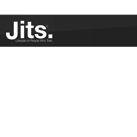
Léa Vomscheid 
Rio - 03/22/202
Léa Vomscheid s
Rio...
Plus
JJB, dérives et
03/17/2021
Un professeur de
en un leader bien 
Journée de la 
d’affiche du J