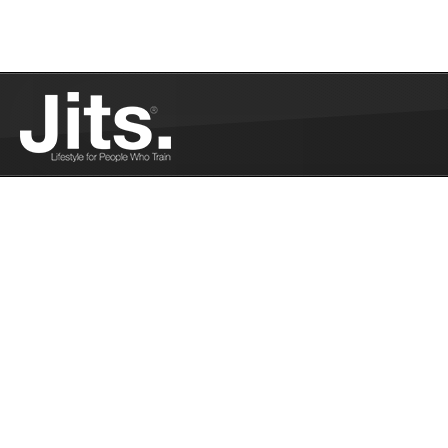
Bilal Benmahammed passe ceinture noire...
Plus
Le top 10 de la liste du père Noël du JJB -
11/26/2020
Le top 10 de la liste du père Noël du JJB !...
Plus
BJJStars : résumé de la soirée - 11/15/2020
BJJStars : résumé de la soirée...
Plus
Pas de championnats du Monde IBJJF Adulte