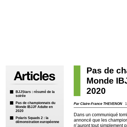
Pas de c
Monde IBJ
2020
BJJStars : résumé de la
soirée
Pas de championnats du
Par Claire-France THEVENON
1
Monde IBJJF Adulte en
2020
Dans un communiqué tombé 
Polaris Squads 2 : la
annoncé que les champio
démonstration européenne
n’auront tout simplement p