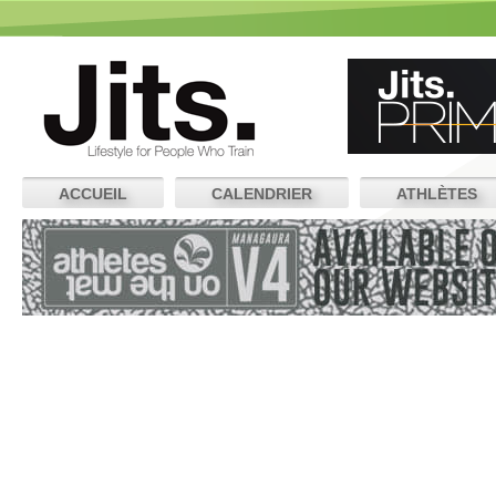
ACCUEIL
CALENDRIER
ATHLÈTES