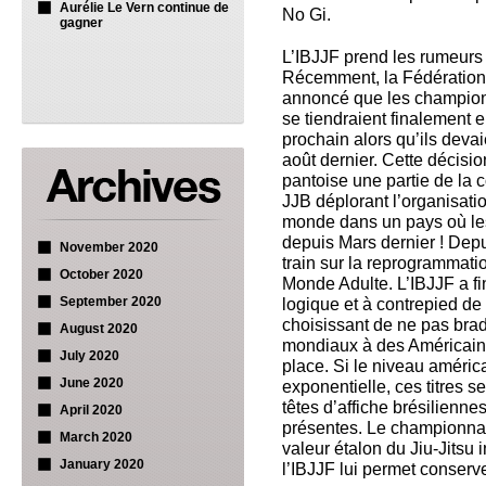
Aurélie Le Vern continue de
No Gi.
gagner
L’IBJJF prend les rumeurs
Récemment, la Fédération 
annoncé que les champio
se tiendraient finalement 
prochain alors qu’ils deva
août dernier. Cette décisio
pantoise une partie de la
JJB déplorant l’organisat
monde dans un pays où les
depuis Mars dernier ! Depu
November 2020
train sur la reprogrammat
October 2020
Monde Adulte. L’IBJJF a fi
September 2020
logique et à contrepied de
choisissant de ne pas brade
August 2020
mondiaux à des Américains
July 2020
place. Si le niveau améri
June 2020
exponentielle, ces titres s
têtes d’affiche brésilienne
April 2020
présentes. Le championnat
March 2020
valeur étalon du Jiu-Jitsu i
January 2020
l’IBJJF lui permet conserver