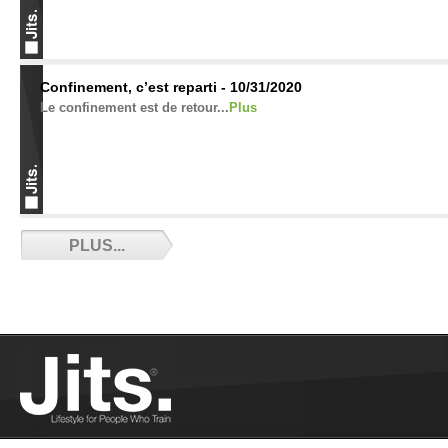
Confinement, c’est reparti - 10/31/2020
Le confinement est de retour...
Plus
Résultats des championnats de France de
PLUS...
Ne-Waza 2020 - 10/25/2020
Résultats des championnats de France de Ne
Waza 2020...
Plus
Ce qu’il faut retenir des Pan-Ams 2020 -
10/17/2020
Petit retour sur les Pans 2020...
Plus