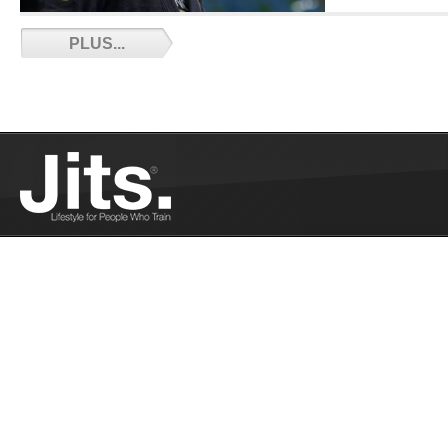
Bilal Benmahammed passe ceinture noire -
PLUS...
12/01/2020
Bilal Benmahammed passe ceinture noire...
Plus
Le top 10 de la liste du père Noël du JJB -
11/26/2020
Le top 10 de la liste du père Noël du JJB !...
Plus
BJJStars : résumé de la soirée - 11/15/2020
BJJStars : résumé de la soirée...
Plus