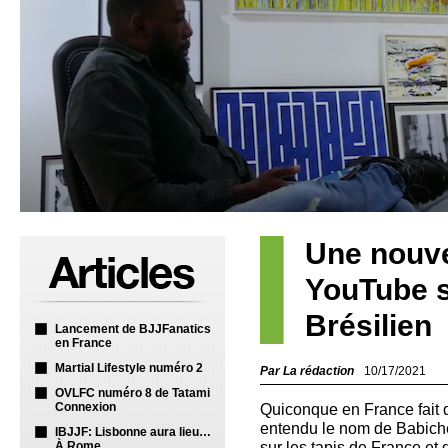
Une nouve
YouTube su
Brésilien
Lancement de BJJFanatics
en France
Martial Lifestyle numéro 2
Par La rédaction
10/17/2021
OVLFC numéro 8 de Tatami
Connexion
Quiconque en France fait d
entendu le nom de Babich
IBJJF: Lisbonne aura lieu…
sur les tapis de France et 
À Rome