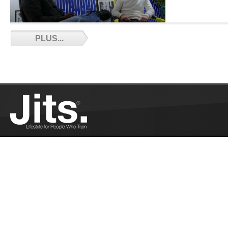
Suzie Toris pr
PLUS...
noire de Luta L
Suzie Toris prem
Livre !...
Plus
Open Mat Féminin by Panda Saison 7 épisode
1 : 11 Novembre 2021 - 09/30/2021
Le Jiu Jitsu Féminin se donne rendez-vous le 11
Novembre...
Plus
La France aux ADCC Trials de Poznan -
09/24/2021
Le 18 septembre à Poznan, un contingent de
compétiteurs français participait aux ADCC Trials.