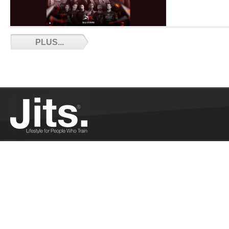
Adieu Nico - 0
PLUS...
Nicolas Jeandel 
ici un dernier h
La Bretagne vo
Ferrandi - 12/2
Philippe Ferrand
Showgun...
Plus
Les résultats 
Brésil - 12/14/
Les résultats fr
Brésil...
Plus