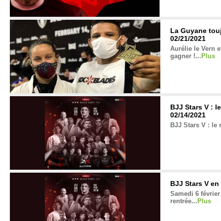
La Guyane touj
02/21/2021
Aurélie le Vern 
gagner !...
Plus
BJJ Stars V : l
02/14/2021
BJJ Stars V : le 
BJJ Stars V en
Samedi 6 février 
rentrée...
Plus