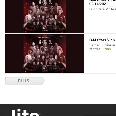
02/14/2021
BJJ Stars V : le 
BJJ Stars V en
Samedi 6 février 
rentrée...
Plus
Adieu Nico - 0
PLUS...
Nicolas Jeandel 
ici un dernier h