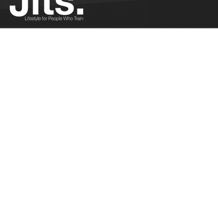
La Bretagne vo
Ferrandi - 12/2
Philippe Ferrand
Showgun...
Plus
Les résultats 
Brésil - 12/14/
Les résultats fr
Brésil...
Plus
Reprise des com
Réunion - 12/1
Reprise des compé
Réunion...
Plus