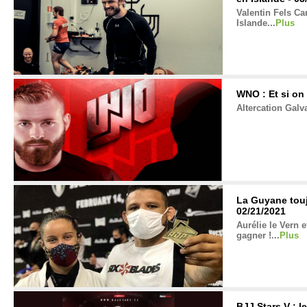
Valentin Fels Ca
Islande...
Plus
WNO : Et si on 
Altercation Gal
La Guyane touj
02/21/2021
Aurélie le Vern 
gagner !...
Plus
BJJ Stars V : l