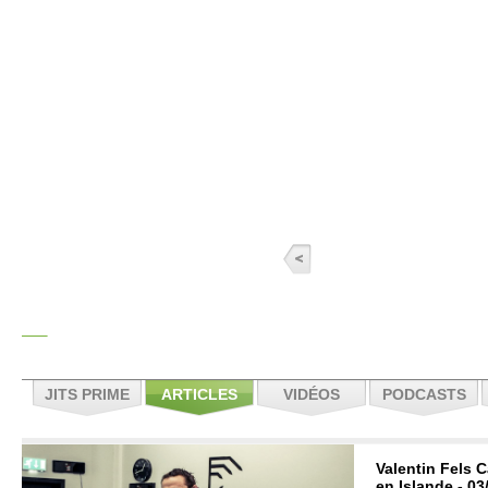
JITS PRIME
ARTICLES
VIDÉOS
PODCASTS
Valentin Fels C
en Islande - 03