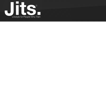
La Bretagne vo
Ferrandi - 12/2
Philippe Ferrand
Showgun...
Plus
Les résultats 
Brésil - 12/14/
Les résultats fr
Brésil...
Plus
Reprise des com
Réunion - 12/1
Reprise des compé
Réunion...
Plus