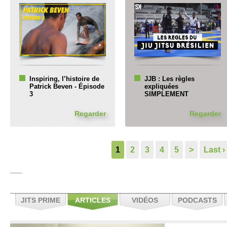
Inspiring, l’histoire de
JJB : Les règles
Patrick Beven - Épisode
expliquées
3
SIMPLEMENT
Regarder
Regarder
1
2
3
4
5
>
Last ›
JITS PRIME
ARTICLES
VIDÉOS
PODCASTS