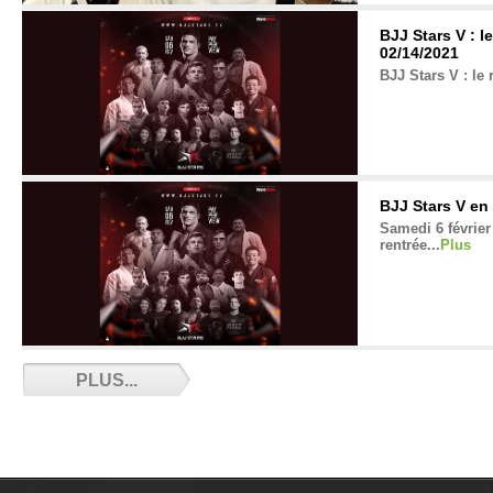
BJJ Stars V : l
02/14/2021
BJJ Stars V : le 
BJJ Stars V en
Samedi 6 février 
rentrée...
Plus
Adieu Nico - 0
PLUS...
Nicolas Jeandel 
ici un dernier h