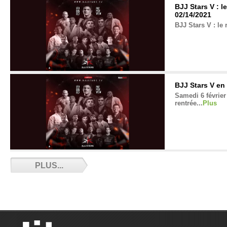
BJJ Stars V : l
02/14/2021
BJJ Stars V : le 
BJJ Stars V en
Samedi 6 février 
rentrée...
Plus
Adieu Nico - 0
PLUS...
Nicolas Jeandel 
ici un dernier h