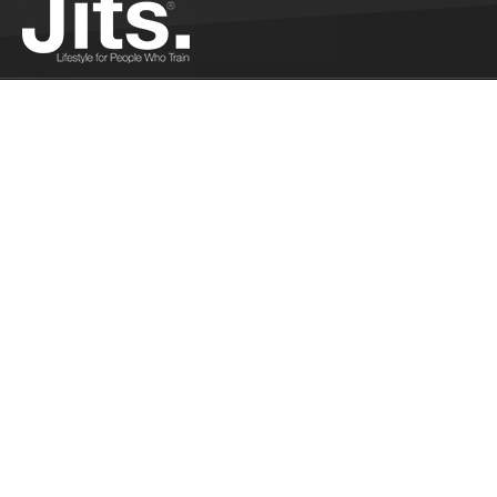
La Bretagne vo
Ferrandi - 12/2
Philippe Ferrand
Showgun...
Plus
Les résultats 
Brésil - 12/14/
Les résultats fr
Brésil...
Plus
Reprise des com
Réunion - 12/1
Reprise des compé
Réunion...
Plus