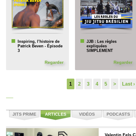
Inspiring, l’histoire de
JJB : Les règles
Patrick Beven - Épisode
expliquées
3
SIMPLEMENT
Regarder
Regarder
1
2
3
4
5
>
Last ›
JITS PRIME
ARTICLES
VIDÉOS
PODCASTS
Valentin Fels C