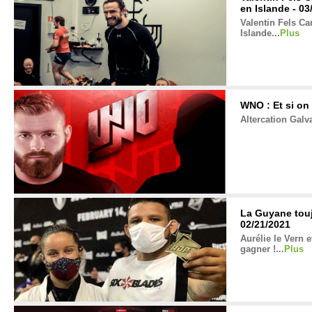
en Islande - 03
Valentin Fels Ca
Islande...
Plus
WNO : Et si on 
Altercation Gal
La Guyane touj
02/21/2021
Aurélie le Vern 
gagner !...
Plus