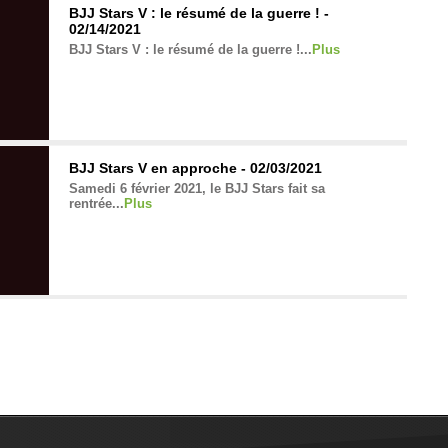
BJJ Stars V : le résumé de la guerre ! -
02/14/2021
BJJ Stars V : le résumé de la guerre !...
Plus
BJJ Stars V en approche - 02/03/2021
Samedi 6 février 2021, le BJJ Stars fait sa
rentrée...
Plus
Adieu Nico - 01/03/2021
Nicolas Jeandel nous a quittés. Nous lui rendons
ici un dernier hommage. ...
Plus