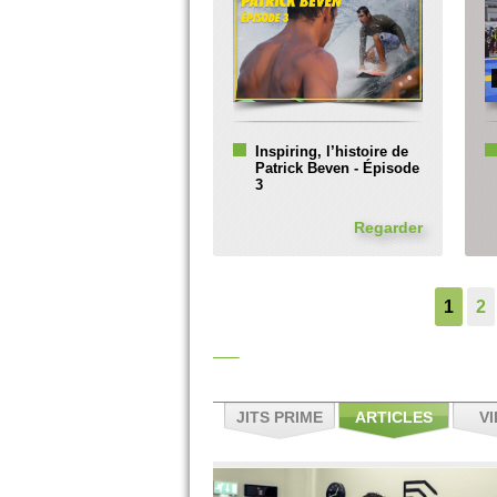
Inspiring, l’histoire de
Patrick Beven - Épisode
3
Regarder
1
2
JITS PRIME
ARTICLES
V