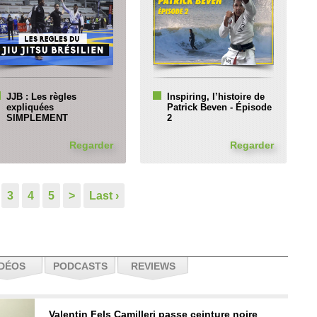
JJB : Les règles
Inspiring, l’histoire de
expliquées
Patrick Beven - Épisode
SIMPLEMENT
2
Regarder
Regarder
3
4
5
>
Last ›
IDÉOS
PODCASTS
REVIEWS
Valentin Fels Camilleri passe ceinture noire