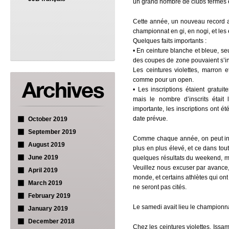
un grand nombre de clubs fermés e
Cette année, un nouveau record a
championnat en gi, en nogi, et les
Quelques faits importants :
• En ceinture blanche et bleue, seu
des coupes de zone pouvaient s’in
Les ceintures violettes, marron et
comme pour un open.
• Les inscriptions étaient gratuit
mais le nombre d’inscrits était
importante, les inscriptions ont é
date prévue.
October 2019
September 2019
Comme chaque année, on peut ind
August 2019
plus en plus élevé, et ce dans tou
June 2019
quelques résultats du weekend, ma
Veuillez nous excuser par avance,
April 2019
monde, et certains athlètes qui ont
March 2019
ne seront pas cités.
February 2019
Le samedi avait lieu le championna
January 2019
December 2018
Chez les ceintures violettes, Is