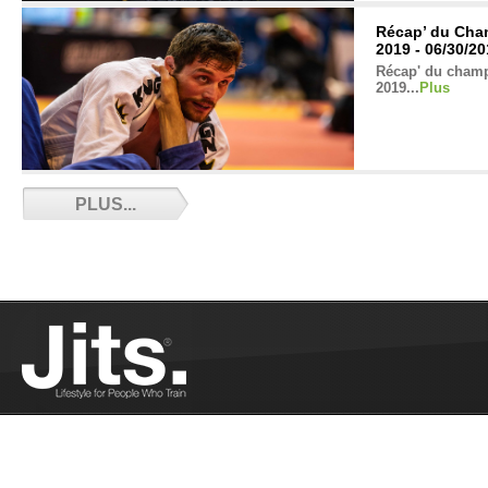
Récap’ du Cha
2019 - 06/30/2
Récap' du cham
2019...
Plus
Les Frenchies
PLUS...
06/14/2019
Adil était aux M
rapporte les pe
dans la compétiti
Grappling Indus
compétition - 
Léo Cordon nous
organise partout
Industries...
Plus