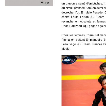
More
un parcours semé d'embûches, il 
du circuit (Wilfried Sam en demi f
décrocher l’or. En Meio Pesado, 
contre Loutfi Ferrah (GF Team 
revanche en Absolute et fermer
Reda Hamzaoui (qui gagne égalem
Chez les femmes, Clara Fellmann 
Pluma en battant Emmanuelle Be
Lesauvage (GF Team France) s’i
Medio.