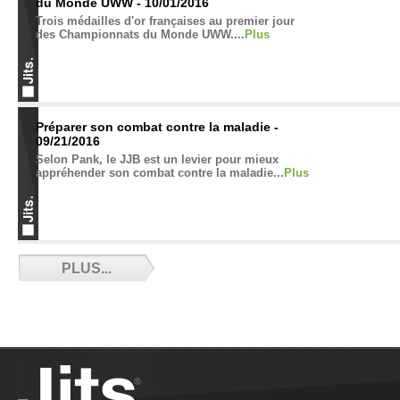
du Monde UWW - 10/01/2016
Trois médailles d'or françaises au premier jour
des Championnats du Monde UWW....
Plus
Préparer son combat contre la maladie -
09/21/2016
Selon Pank, le JJB est un levier pour mieux
appréhender son combat contre la maladie...
Plus
Les 8 accessoires indispensables dans son
PLUS...
sac - 09/13/2016
Avant d’aller à l’entrainement, il faut faire comme
quand on allait à l’école, bien préparer son sac.
Plus question de ne plus oublier sa trousse et son
cahier de mathématique,…...
Plus