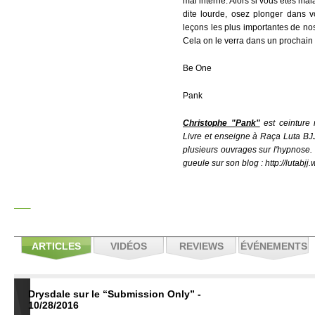
mal interne. Alors si vous êtes ma
dite lourde, osez plonger dans vo
leçons les plus importantes de nos 
Cela on le verra dans un prochain a
Be One
Pank
Christophe "Pank"
est ceinture 
Livre et enseigne à Raça Luta BJJ 
plusieurs ouvrages sur l'hypnose.
gueule sur son blog :
http://lutabj
ARTICLES
VIDÉOS
REVIEWS
ÉVÉNEMENTS
Drysdale sur le “Submission Only” -
10/28/2016