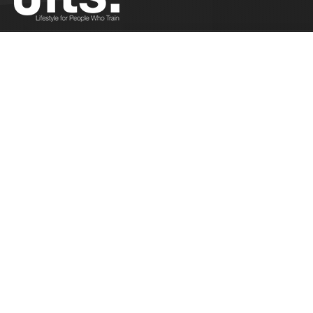
Les menaces microscopiques du tapis -
09/06/2016
Parce que votre pire ennemi n'est pas forcément
votre adversaire......
Plus
Compte rendu des World Master - 09/04/2016
Laurence Fouillat nous livre un petit compte rendu
des World Masters à Las Vegas...
Plus
Tournoi Sub Only à Paris : le CUT Grappling -
09/01/2016
3 compétitions majeures en Europe à la clé
!...
Plus