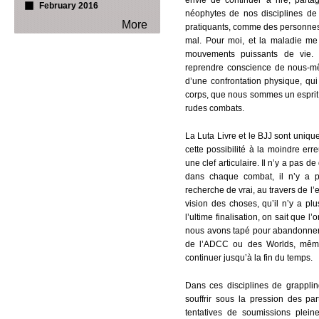
envie de continuer à rire, parta
February 2016
néophytes de nos disciplines d
More
pratiquants, comme des personnes
mal. Pour moi, et la maladie me
mouvements puissants de vie.
reprendre conscience de nous-mêm
d’une confrontation physique, q
corps, que nous sommes un esprit
rudes combats.
La Luta Livre et le BJJ sont uniqu
cette possibilité à la moindre err
une clef articulaire. Il n’y a pas
dans chaque combat, il n’y a 
recherche de vrai, au travers de l’
vision des choses, qu’il n’y a pl
l’ultime finalisation, on sait que 
nous avons tapé pour abandonner. M
de l’ADCC ou des Worlds, même 
continuer jusqu’à la fin du temps.
Dans ces disciplines de grappli
souffrir sous la pression des par
tentatives de soumissions plei