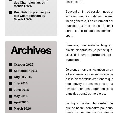
les cancers…
des Championnats du
Monde UWW
Souvent en fin de session, nous p
Résultats du premier jour
des Championnats du
activités que ces malades mettent
Monde UWW
façon générale, ils s’enferment dan
quotidien. Quand on sait qu’un e
corps, je me dis qu’il est domma
sport.
Bien sûr, une maladie fatigue,
plaisir. Néanmoins, je pense que 
JiuJitsu peuvent
permettre de
quotidien
.
October 2016
Je prends mon cas. Ayant eu un canc
September 2016
à l’académie pour m’autoriser à ne
August 2016
est souvent difficile d’entendre q
July 2016
nous envoyer dans les bras de la
diverses, certains reprennent cons
June 2016
dans des pensées mortifères.
May 2016
April 2016
Le Jiujitsu, le dojo,
le combat c’e
que se battre, combattre pour survi
March 2016