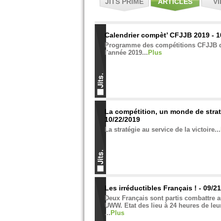
JITS PRIME
ARTICLES
V
Calendrier compèt’ CFJJB 2019 - 1
Programme des compétitions CFJJB de
l'année 2019...
Plus
La compétition, un monde de strat
10/22/2019
La stratégie au service de la victoire...
Les irréductibles Français ! - 09/2
Deux Français sont partis combattre
UWW. Etat des lieu à 24 heures de le
...
Plus