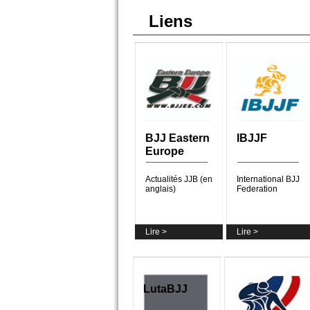
Liens
BJJ Eastern
IBJJF
Europe
Actualités JJB (en
International BJJ
anglais)
Federation
Lire >
Lire >
LutaBJJ