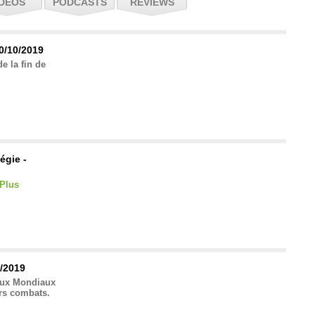
IDÉOS
PODCASTS
REVIEWS
0/10/2019
 la fin de
égie -
Plus
1/2019
 aux Mondiaux
urs combats.