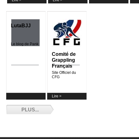
Lire >
Lire >
Résultats des Français à Baku - 10/24/2017
LutaBJJ
Les résultats des Français aux Championnats du
Monde de Grappling Gi - NoGi UWW...
Plus
Le blog de Pank
Comité de
Grappling
Français
Lire >
L’équipe de Fr
Site Officiel du
pour Baku - 10
CFG
Présentation du 
Championnats d
Lire >
PLUS...