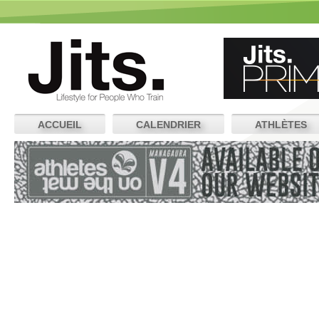
ACCUEIL
CALENDRIER
ATHLÈTES