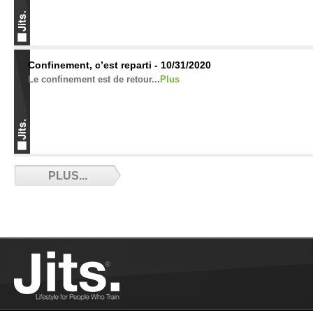
Confinement, c’est reparti - 10/31/2020
Le confinement est de retour...
Plus
Résultats des championnats de France de
PLUS...
Ne-Waza 2020 - 10/25/2020
Résultats des championnats de France de Ne
Waza 2020...
Plus
Ce qu’il faut retenir des Pan-Ams 2020 -
10/17/2020
Petit retour sur les Pans 2020...
Plus