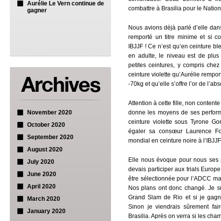
Aurélie Le Vern continue de
combattre à Brasilia pour le Nation
gagner
Nous avions déjà parlé d’elle dans
remporté un titre minime et si 
IBJJF ! Ce n’est qu’en ceinture bl
en adulte, le niveau est de plus
petites ceintures, y compris chez 
ceinture violette qu’Aurélie rempo
-70kg et qu’elle s’offre l’or de l’ab
Attention à cette fille, non content
November 2020
donne les moyens de ses perfor
ceinture violette sous Tyrone Gon
October 2020
égaler sa consœur Laurence Fou
September 2020
mondial en ceinture noire à l’IBJJF
August 2020
Elle nous évoque pour nous ses p
July 2020
devais participer aux trials Euro
June 2020
être sélectionnée pour l’ADCC mai
April 2020
Nos plans ont donc changé. Je su
Grand Slam de Rio et si je gagne
March 2020
Sinon je viendrais sûrement fai
January 2020
Brasilia. Après on verra si les cha