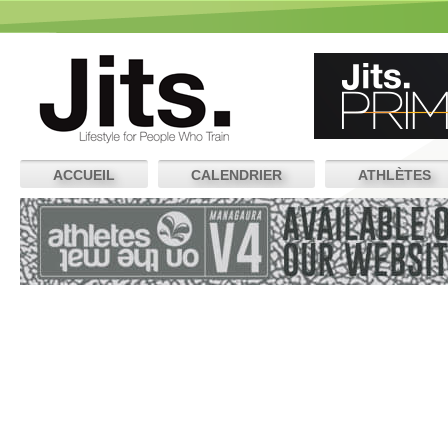
ACCUEIL
CALENDRIER
ATHLÈTES