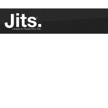
Ce qu’il faut retenir des Pan-Ams 2020 -
10/17/2020
Petit retour sur les Pans 2020...
Plus
Clés de talon et knee reaping à l’IBJJF : la
révolution - 10/13/2020
Les clés de talon et le knee reaping sera autorisé à
l'IBJJF en No Gi en 2021...
Plus
Polaris Squads : le jiu jitsu européen à
l’honneur dans un format inédit - 10/05/2020
Retour sur la première édition du Polaris Squads