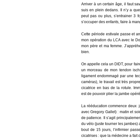
Arriver à un certain âge, il faut sa
suis en plein dedans. Il n’y a q
peut pas ou plus, s’entrainer 3 fo
s’occuper des enfants, faire à ma
Cette période estivale passe et ar
mon opération du LCA avec le D
mon père et ma femme. J’appréhe
bien.
On appelle cela un DIDT, pour fair
un morceau de mon tendon ischio-
ligament endommagé par une techn
caméras), le travail est très prop
cicatrice en bas de la rotule. Imm
est de pouvoir plier la jambe opér
La rééducation commence deux jou
avec Gregory Gallet) : matin et soi
de patience. Il s’agit principalemen
du vélo (juste tourner les jambes)
bout de 15 jours, l’infirmier passe 
cicatrises : que la médecine a fait 