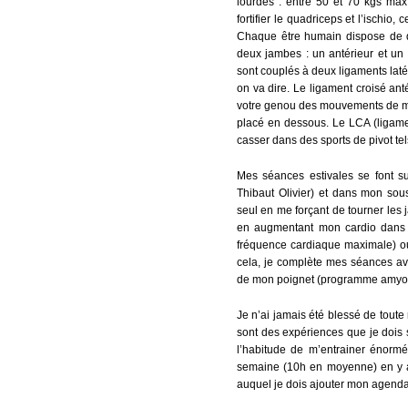
lourdes : entre 50 et 70 kgs max 
fortifier le quadriceps et l’ischio
Chaque être humain dispose de d
deux jambes : un antérieur et un 
sont couplés à deux ligaments laté
on va dire. Le ligament croisé anté
votre genou des mouvements de mobi
placé en dessous. Le LCA (ligament
casser dans des sports de pivot tels 
Mes séances estivales se font su
Thibaut Olivier) et dans mon sous
seul en me forçant de tourner les 
en augmentant mon cardio dans
fréquence cardiaque maximale) o
cela, je complète mes séances av
de mon poignet (programme amyot
Je n’ai jamais été blessé de toute
sont des expériences que je dois 
l’habitude de m’entrainer énorm
semaine (10h en moyenne) en y aj
auquel je dois ajouter mon agenda