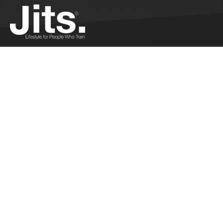
Les Frenchies
06/14/2019
Adil était aux M
rapporte les pe
dans la compétiti
Grappling Indus
compétition - 
Léo Cordon nous
organise partout
Industries...
Plus
Le bjjsummerw
06/04/2019
Bjjsummerweek v
au 22 septembre
inoubliables. ...