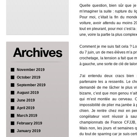
Quelle question, bien sûr que je 
m’imaginer la suite : rupture du l
Pour moi, c’était la fin du mond
voiture, avoir attendu au moins 
tout en pleurant, pour moi c’est la
une, voire la partie la plus compl
Comment je me suis fait cela ? Lor
du 7 juin, un de mes élèves m’a p
crochetage, la tension a fait que 
à gauche, une sorte de clé de talo
November 2019
J’ai entendu deux cracs bie
October 2019
partenaire les a ressentis. Le cho
September 2019
demandé de me lâcher le plus vite
August 2019
bizarre, c’est que mon genou n’ait
qui m’est montée au cerveau. C
June 2019
impossibilité de plier ma jambe à
April 2019
chien. Je rentre chez moi en p
March 2019
congélateur vont réussir à 
championnats de France CFJJB, 
February 2019
Mais non, les jours et semaines qui
January 2019
du tout de sparring car je suis ce