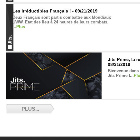
Les irréductibles Français ! - 09/21/2019
Deux Français sont partis combattre aux Mondiaux
UWW. Etat des lieu à 24 heures de leurs combats.
...
Plus
Jits Prime, la 
08/31/2019
Bienvenue dans l
Jits Prime !...
Pl
Récap’ du Cha
PLUS...
2019 - 06/30/2
Récap' du cham
2019...
Plus