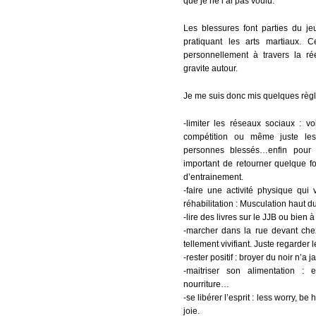
que je ne l’ai pas voulu.
Les blessures font parties du je
pratiquant les arts martiaux. 
personnellement à travers la ré
gravite autour.
Je me suis donc mis quelques règle
-limiter les réseaux sociaux : v
compétition ou même juste les 
personnes blessés…enfin pour mo
important de retourner quelque f
d’entrainement.
-faire une activité physique qui
réhabilitation : Musculation haut 
-lire des livres sur le JJB ou bien
-marcher dans la rue devant chez 
tellement vivifiant. Juste regarder 
-rester positif : broyer du noir n’a j
-maitriser son alimentation : 
nourriture…
-se libérer l’esprit : less worry, b
joie.