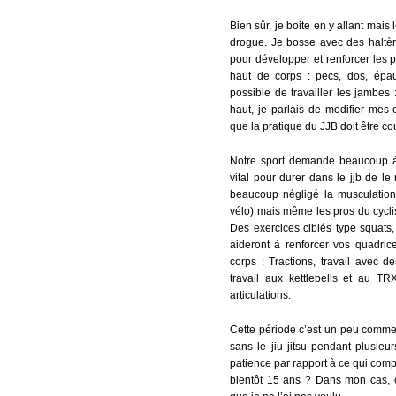
Bien sûr, je boite en y allant mais
drogue. Je bosse avec des haltè
pour développer et renforcer les
haut de corps : pecs, dos, épau
possible de travailler les jambes
haut, je parlais de modifier mes
que la pratique du JJB doit être co
Notre sport demande beaucoup à n
vital pour durer dans le jjb de le 
beaucoup négligé la musculatio
vélo) mais même les pros du cycli
Des exercices ciblés type squats,
aideront à renforcer vos quadric
corps : Tractions, travail avec de
travail aux kettlebells et au T
articulations.
Cette période c’est un peu comme
sans le jiu jitsu pendant plusi
patience par rapport à ce qui com
bientôt 15 ans ? Dans mon cas,