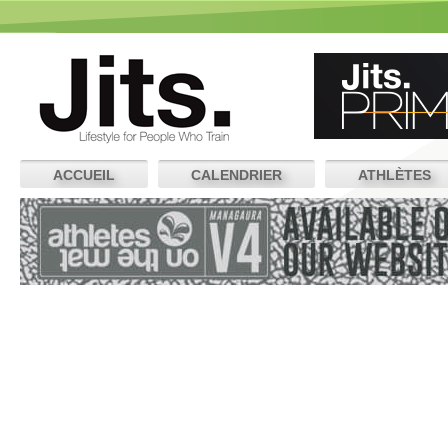
ACCUEIL
CALENDRIER
ATHLÈTES