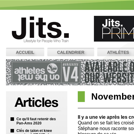
ACCUEIL
CALENDRIER
ATHLÈTES
November
Il y a une vie après les c
Ce qu’il faut retenir des
Quand on se fait les croisés,
Pan-Ams 2020
Stéphane nous raconte son
Clés de talon et knee