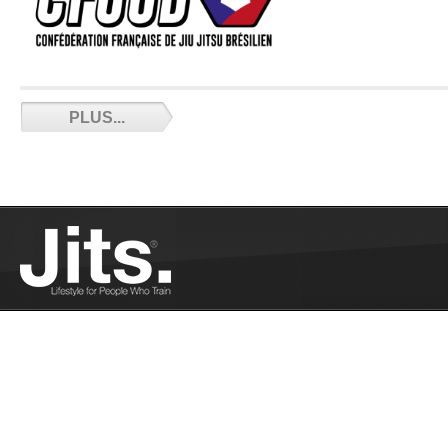
5 Conseils pour transformer son corps -
PLUS...
09/26/2020
Coach Eric vous donne les 5 Conseils pour une
meilleure composition corporelle et performance
pour le JJB...
Plus
Un projet commun pour le grappling à
Montpellier - 09/25/2020
Interview de Jean Claude Luccioni. Nous parlons
de Montpellier, du grappling sous toutes ses
formes, et de la manière de les faire se rencontrer
par des rassemblements entre clubs....
Plus
Covid, la galère continue pour le sport -
09/23/2020