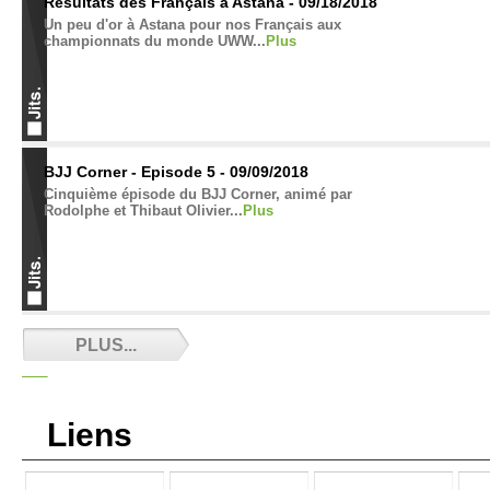
Résultats des Français à Astana - 09/18/2018
Un peu d'or à Astana pour nos Français aux
championnats du monde UWW...
Plus
BJJ Corner - Episode 5 - 09/09/2018
Cinquième épisode du BJJ Corner, animé par
Rodolphe et Thibaut Olivier...
Plus
Vive le JJB Libre au Québec ! - 09/01/2018
PLUS...
Parce que le JJB en compétition est interdit au
Québec, il faut agir......
Plus
Liens