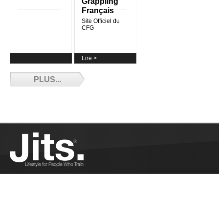
Grappling
Français
Lire >
Et de 4 pour Ju
Site Officiel du
Récap' des Cha
CFG
2018...
Plus
Lire >
PLUS...