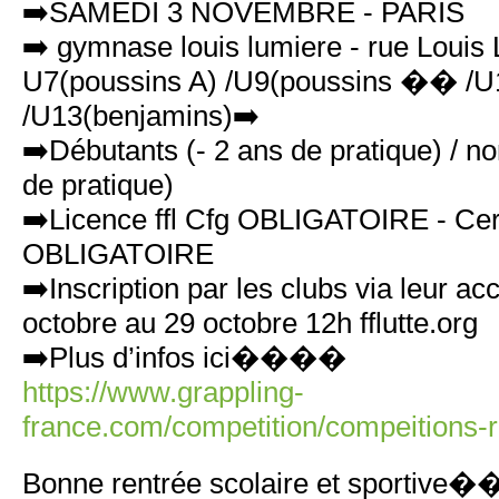
➡️SAMEDI 3 NOVEMBRE - PARIS
➡️ gymnase louis lumiere - rue Louis
U7(poussins A) /U9(poussins �� /U
/U13(benjamins)➡️
➡️Débutants (- 2 ans de pratique) / n
de pratique)
➡️Licence ffl Cfg OBLIGATOIRE - Ceri
OBLIGATOIRE
➡️Inscription par les clubs via leur ac
octobre au 29 octobre 12h fflutte.org
➡️Plus d’infos ici����
https://www.grappling-
france.com/competition/compeitions-r
Bonne rentrée scolaire et sportiv