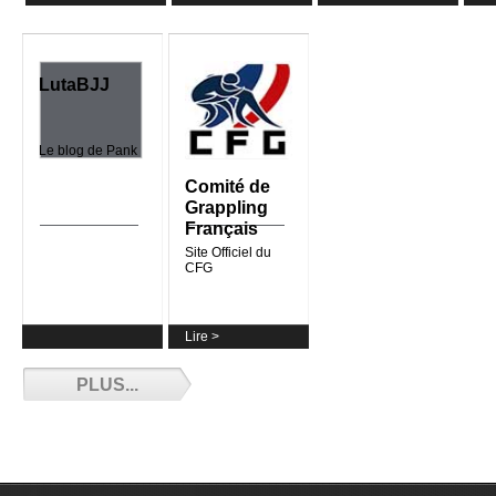
BJJ Corner - Episode 4 - 07/19/2018
LutaBJJ
Episode 4 du BJJ Corner des frères Olivier ! On y
parle compétition, entraînements en vacances et
de BJJGlobeTrotter....
Plus
Le blog de Pank
Comité de
Grappling
Français
Lire >
Et de 4 pour Ju
Site Officiel du
Récap' des Cha
CFG
2018...
Plus
Lire >
PLUS...