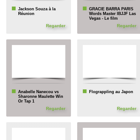
Jackson Souza à la
GRACIE BARRA PARIS
Réunion
Words Master IBJJF Las
Vegas - Le film
Regarder
Regarder
Anabelle Nanecou vs
Flograppling au Japon
Sharonne Maulette Win
Or Tap 1
Regarder
Regarder