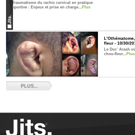
Traumatisme du rachis cervical en pratique
sportive : Enjeux et prise en charge...
Plus
L’Othématome, l
fleur - 10/30/2
Le Doc' Arash vou
chou-fleur...
Plus
BJJ Corner - Episode 7 - 10/26/2018
PLUS...
Septième épisode du BJJ Corner....
Plus
Règlement IBJJF en français - 10/23/2018