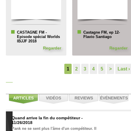
CASTAGNE FM -
Castagne FM, ep 12-
Episode spécial Worlds
Flavio Santiago
IBJJF 2018
Regarder
Regarder
1
2
3
4
5
>
Last ›
ARTICLES
VIDÉOS
REVIEWS
ÉVÉNEMENTS
Quand arrive la fin du compétiteur -
11/26/2018
Pank ne se sent plus l'âme d'un compétiteur. Il