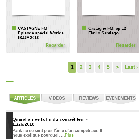
CASTAGNE FM -
Castagne FM, ep 12-
Episode spécial Worlds
Flavio Santiago
IBJJF 2018
Regarder
Regarder
1
2
3
4
5
>
Last ›
ARTICLES
VIDÉOS
REVIEWS
ÉVÉNEMENTS
Quand arrive la fin du compétiteur -
11/26/2018
Pank ne se sent plus l'âme d'un compétiteur. Il
nous explique pourquoi. ...
Plus