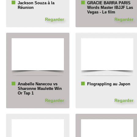
Jackson Souza à la
GRACIE BARRA PARIS
Réunion
Words Master IBJJF Las
Vegas - Le film
Regarder
Regarder
Anabelle Nanecou vs
Flograppling au Japon
Sharonne Maulette Win
Or Tap 1
Regarder
Regarder