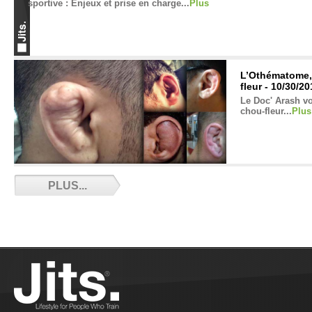
sportive : Enjeux et prise en charge...
Plus
L’Othématome, l
fleur - 10/30/2
Le Doc' Arash vou
chou-fleur...
Plus
BJJ Corner - Episode 7 - 10/26/2018
PLUS...
Septième épisode du BJJ Corner....
Plus
Règlement IBJJF en français - 10/23/2018
Le règlement IBJJF mis a jour et intégralement