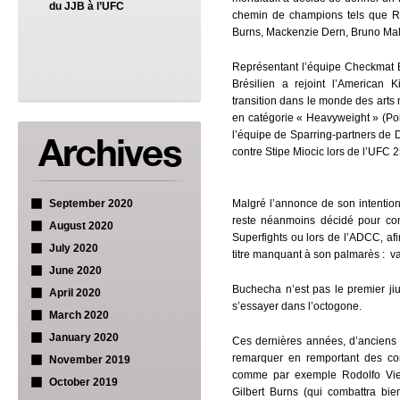
du JJB à l’UFC
chemin de champions tels que Rodo
Burns, Mackenzie Dern, Bruno Malf
Représentant l’équipe Checkmat BJJ
Brésilien a rejoint l’American
transition dans le monde des arts 
en catégorie « Heavyweight » (Poid
l’équipe de Sparring-partners de 
contre Stipe Miocic lors de l’UFC 2
September 2020
Malgré l’annonce de son intention 
reste néanmoins décidé pour con
August 2020
Superfights ou lors de l’ADCC, afi
July 2020
titre manquant à son palmarès : v
June 2020
Buchecha n’est pas le premier jiuj
April 2020
s’essayer dans l’octogone.
March 2020
January 2020
Ces dernières années, d’anciens 
remarquer en remportant des co
November 2019
comme par exemple Rodolfo Vie
October 2019
Gilbert Burns (qui combattra bien