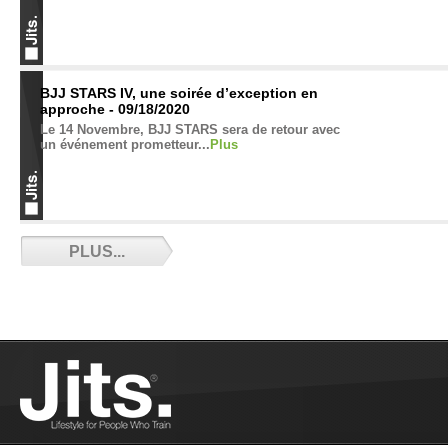
BJJ STARS IV, une soirée d’exception en
approche - 09/18/2020
Le 14 Novembre, BJJ STARS sera de retour avec
un événement prometteur...
Plus
Respirez Jiu-Jitsu avec Thiago Goiabeira -
PLUS...
09/18/2020
Thiago Goiabeira le brésilien ouvre un club dans
le Morbihan...
Plus
Il y aura un Open de Paris CFJJB - 09/10/2020
Les compétitions CFJJB reprennent le 18 Octobre
prochain...
Plus