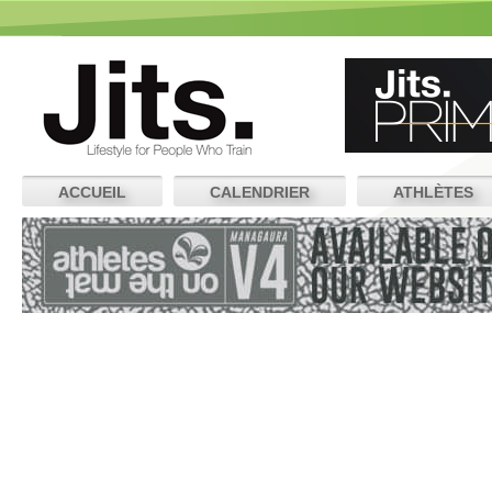
ACCUEIL
CALENDRIER
ATHLÈTES