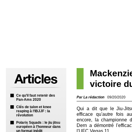
Mackenzie
victoire d
Ce qu’il faut retenir des
Par La rédaction
09/20/2020
Pan-Ams 2020
Clés de talon et knee
Qui a dit que le Jiu-Jits
reaping à l’IBJJF : la
efficace qu'autre fois 
révolution
encore, la championne
Polaris Squads : le jiu jitsu
Dern a démontré l'effica
européen à l’honneur dans
l'UFC Vegas 11.
un format inédit