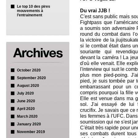
Le top 10 des pires
Du vrai JJB !
mouvements à
l’entrainement
C'est sans public mais so
Fightpass que l'américan
a soumis son adversaire 
round du combat dans l'
la victoire de la jiujits
si le combat était dans un
souriante qui revendique
devant la caméra ! La je
d'où elle venait. Elle expl
l'interview qui suit le com
October 2020
plus mon pied-poing. J'
September 2020
pied, je suis tombée par t
August 2020
embarrassant pour un co
compris pourquoi la fille v
July 2020
Elle est venue dans ma g
June 2020
sol. J'ai essayé de lui
April 2020
crucifix. Je savais que ce 
les femmes à l'UFC. Dans 
March 2020
soumission qui ne s'est jam
January 2020
C'était très rapide pour une
November 2019
ses combats durent tous 