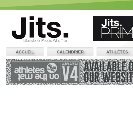
ACCUEIL
CALENDRIER
ATHLÈTES