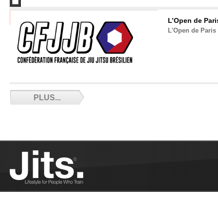
L’Open de Pari
L'Open de Paris 
5 Conseils pour transformer son corps -
PLUS...
09/26/2020
Coach Eric vous donne les 5 Conseils pour une
meilleure composition corporelle et performance
pour le JJB...
Plus
Un projet commun pour le grappling à
Montpellier - 09/25/2020
Interview de Jean Claude Luccioni. Nous parlons
de Montpellier, du grappling sous toutes ses
formes, et de la manière de les faire se rencontrer
par des rassemblements entre clubs....
Plus