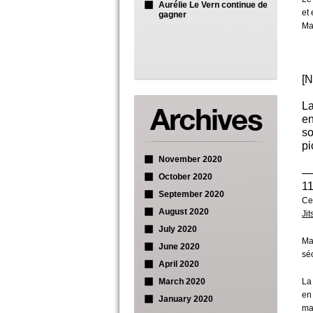
Aurélie Le Vern continue de
et
gagner
Ma
[N
La
en
so
pi
November 2020
—
October 2020
11
September 2020
Cet
August 2020
Jit
July 2020
Ma
June 2020
séc
April 2020
March 2020
La
en
January 2020
ma