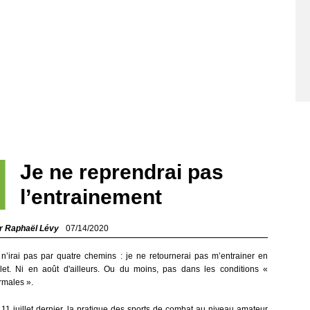
Je ne reprendrai pas
l’entrainement
r Raphaël Lévy
07/14/2020
 n’irai pas par quatre chemins : je ne retournerai pas m’entrainer en
illet. Ni en août d'ailleurs. Ou du moins, pas dans les conditions «
rmales ».
 11 juillet dernier, la pratique des sports de combat au niveau amateur