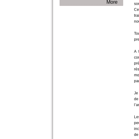
More
so
Ce
tra
no
To
pr
A 
co
pr
ré
moi
par
Je 
de
l’a
Le
pe
in
de