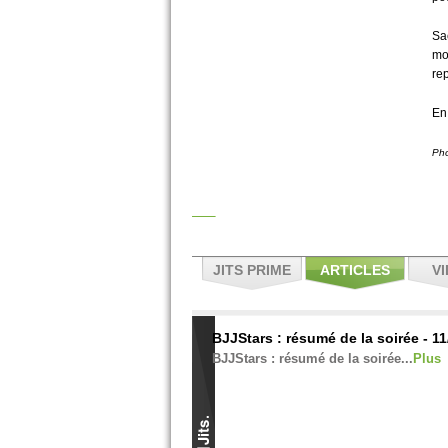
Sa
mo
rep
En
Pho
JITS PRIME
ARTICLES
V
BJJStars : résumé de la soirée - 1
BJJStars : résumé de la soirée...
Plus