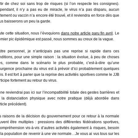
rtir de chez soi sans trop de risques (si l’on respecte les consignes).
pendant, il n’y a pas eu de miracle, le virus n’a pas disparu, aucun
itement ou vaccin n’a encore été trouvé, et il reviendra en force dès que
us baisserons un peu la garde.
ute cette situation, nous l’évoquions
dans notre article paru fin avril
. Le
emier pic épidémique est passé, nous sommes au creux de la vague.
titre personnel, je n’anticipais pas une reprise si rapide dans ces
nditions, pour une simple raison : la situation évolue, à peu de choses
ès, comme dans le scénario le plus probable, c’est-à-dire qu’une
surgence prochaine du virus est à prévoir d’ici probablement quelques
s. Il est fort à parier que la reprise des activités sportives comme le JJB
ticipe fortement au retour du virus.
ne reviendrai pas ici sur l’incompatibilité totale des gestes barrières et
 la distanciation physique avec notre pratique (déjà abordée dans
rticle précédent).
s raisons de la décision du gouvernement pour ce retour à la normale
uvent être multiples : pressions des différentes fédérations sportives,
compréhension vis-à-vis d’autres activités également à risques, besoin
 la population de revenir à une vie normale…Je vous ai vus tous sur les