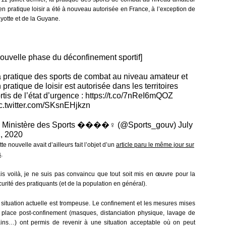
 en pratique loisir a été à nouveau autorisée en France, à l’exception de
yotte et de la Guyane.
ouvelle phase du déconfinement sportif]
 pratique des sports de combat au niveau amateur et
 pratique de loisir est autorisée dans les territoires
rtis de l’état d’urgence :
https://t.co/7nReI6mQOZ
c.twitter.com/SKsnEHjkzn
 Ministère des Sports ����♀️ (@Sports_gouv)
July
, 2020
te nouvelle avait d’ailleurs fait l’objet d’un
article paru le même jour sur
s
.
is voilà, je ne suis pas convaincu que tout soit mis en œuvre pour la
urité des pratiquants (et de la population en général).
 situation actuelle est trompeuse. Le confinement et les mesures mises
 place post-confinement (masques, distanciation physique, lavage de
ins…) ont permis de revenir à une situation acceptable où on peut