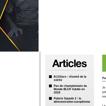
BJJStars : résumé de la
Pa
soirée
Pas de championnats du
Je
Monde IBJJF Adulte en
ju
2020
no
Polaris Squads 2 : la
démonstration européenne
Le