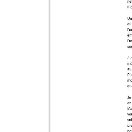
ne
rug
Un
qu
l’
en
l’
sou
Al
mê
au
Po
mo
qu
Je
en
Mai
vo
so
pr
po