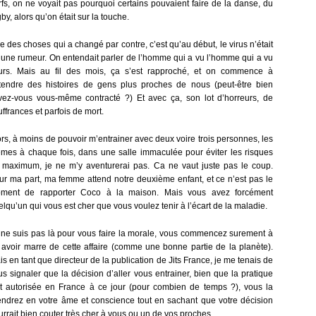
rfs, on ne voyait pas pourquoi certains pouvaient faire de la danse, du
by, alors qu’on était sur la touche.
e des choses qui a changé par contre, c’est qu’au début, le virus n’était
’une rumeur. On entendait parler de l’homme qui a vu l’homme qui a vu
ours. Mais au fil des mois, ça s’est rapproché, et on commence à
tendre des histoires de gens plus proches de nous (peut-être bien
avez-vous vous-même contracté ?) Et avec ça, son lot d’horreurs, de
ffrances et parfois de mort.
ors, à moins de pouvoir m’entrainer avec deux voire trois personnes, les
mes à chaque fois, dans une salle immaculée pour éviter les risques
 maximum, je ne m’y aventurerai pas. Ca ne vaut juste pas le coup.
ur ma part, ma femme attend notre deuxième enfant, et ce n’est pas le
ment de rapporter Coco à la maison. Mais vous avez forcément
elqu’un qui vous est cher que vous voulez tenir à l’écart de la maladie.
 ne suis pas là pour vous faire la morale, vous commencez surement à
 avoir marre de cette affaire (comme une bonne partie de la planète).
s en tant que directeur de la publication de Jits France, je me tenais de
us signaler que la décision d’aller vous entrainer, bien que la pratique
it autorisée en France à ce jour (pour combien de temps ?), vous la
endrez en votre âme et conscience tout en sachant que votre décision
urrait bien couter très cher à vous ou un de vos proches.