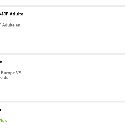
JJF Adulte
 Adulte en
on
m Europe VS
ce du
r -
Plus