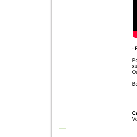
-
Po
su
Ou
Bo
C
Vo