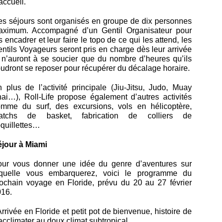
accueil.
s séjours sont organisés en groupe de dix personnes
aximum. Accompagné d’un Gentil Organisateur pour
s encadrer et leur faire le topo de ce qui les attend, les
ntils Voyageurs seront pris en charge dès leur arrivée
 n’auront à se soucier que du nombre d’heures qu’ils
udront se reposer pour récupérer du décalage horaire.
 plus de l’activité principale (Jiu-Jitsu, Judo, Muay
ai…), Roll-Life propose également d’autres activités
mme du surf, des excursions, vols en hélicoptère,
atchs de basket, fabrication de colliers de
quillettes…
jour à Miami
our vous donner une idée du genre d’aventures sur
aquelle vous embarquerez, voici le programme du
ochain voyage en Floride, prévu du 20 au 27 février
16.
Arrivée en Floride et petit pot de bienvenue, histoire de
acclimater au doux climat subtropical.