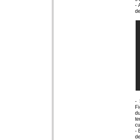
- 
de
- 
Fi
du
te
cu
- 
d