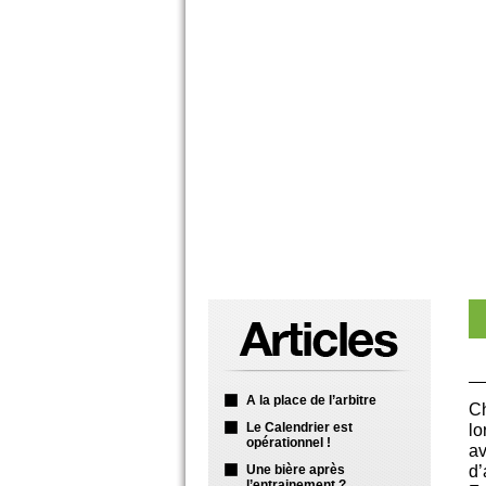
A la place de l’arbitre
Ch
Le Calendrier est
lo
opérationnel !
a
Une bière après
d’
l’entrainement ?