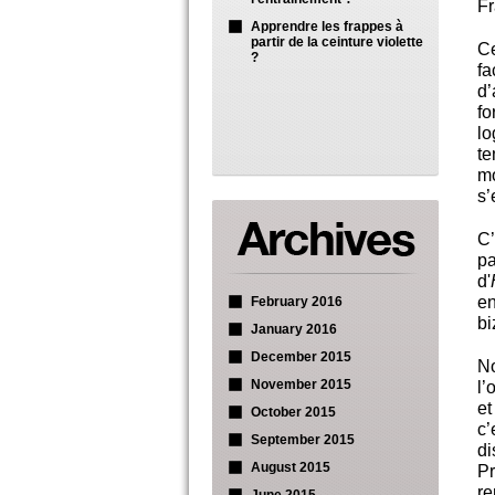
Fr
Apprendre les frappes à
partir de la ceinture violette
Ce
?
fa
d
fo
lo
te
mo
s’
C’
pa
d'
e
February 2016
bi
January 2016
December 2015
No
November 2015
l’
et
October 2015
c
September 2015
d
August 2015
Pr
r