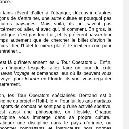
ance.
rtains rêvent d’aller à l’étranger, découvrir d’autres
çons de s’entrainer, une autre culture et pourquoi pas
’autres paysages. Mais voilà, ils ne savent pas
rcément où aller, ni avec qui, ni comment. En gros, la
gistique, c’est pas leur truc, et ils préfèrent passer leur
mps autrement que de chercher le billet d’avion le
ins cher, l'hôtel le mieux placé, le meilleur coin pour
entrainer…
est là qu’interviennent les « Tour Operators ». Enfin,
s n’importe lesquels, allez faire un tour du côté
Havas Voyage
et demandez leur où ils peuvent vous
nvoyer pour
tourner
en Floride, ils vont vous regarder
zarrement.
n, les Tour Operators spécialisés. Bertrand est à
origine du projet « Roll-Life ». Pour lui, les arts martiaux
 sports de combat ne sont pas qu’une activité sportive,
’est aussi une philosophie, un lifestyle. Chaque
iscipline vous immerge dans sa propre culture.
atiquer une discipline dans le pays d’origine, ou
encontrer combattants et instructeurs hors normes