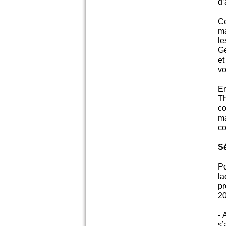
d’
Ce
m
le
Ge
et
vo
En
Th
co
m
co
Sé
P
l
pr
20
- 
s’