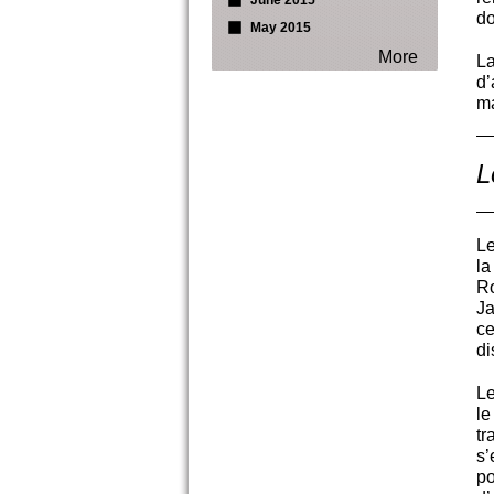
June 2015
do
May 2015
More
L
d
ma
L
Le
la
Ro
Ja
ce
di
Le
le
tr
s’
po