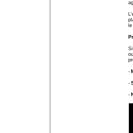
ag
L
pl
le
P
Si
ou
pr
-
-
-