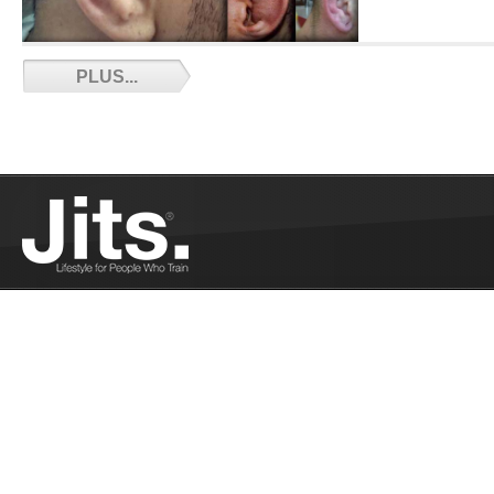
BJJ Corner - Episode 7 - 10/26/2018
PLUS...
Septième épisode du BJJ Corner....
Plus
Règlement IBJJF en français - 10/23/2018
Le règlement IBJJF mis a jour et intégralement
traduit en français...
Plus
Le Tag Team, un nouveau concept de tournoi
- 10/23/2018
Quand le JJB prend des allures de catch...
Plus