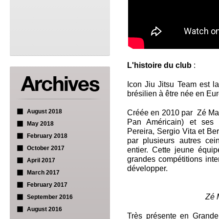
L'histoire du club
:
Icon Jiu Jitsu Team est l
brésilien à être née en Eu
August 2018
Créée en 2010 par Zé Mar
Pan Américain) et ses 
May 2018
Pereira, Sergio Vita et Ber
February 2018
par plusieurs autres ce
October 2017
entier. Cette jeune équi
grandes compétitions inte
April 2017
développer.
March 2017
February 2017
Zé 
September 2016
August 2016
Très présente en Grande