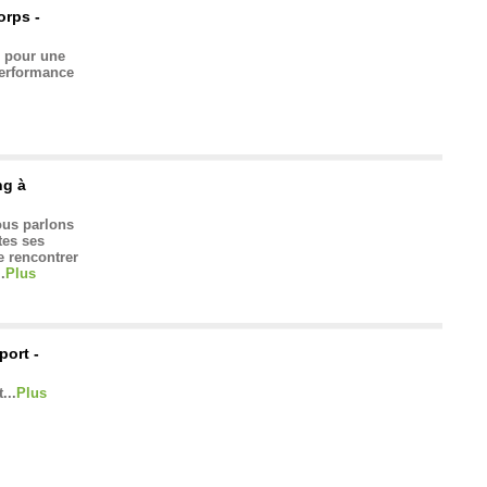
orps -
s pour une
performance
ng à
ous parlons
tes ses
e rencontrer
.
Plus
port -
...
Plus