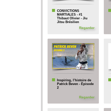
CONVICTIONS
MARTIALES - #1
Thibaut Olivier - Jiu
Jitsu Brésilien
Regarder
Inspiring, l’histoire de
Patrick Beven - Épisode
2
Regarder