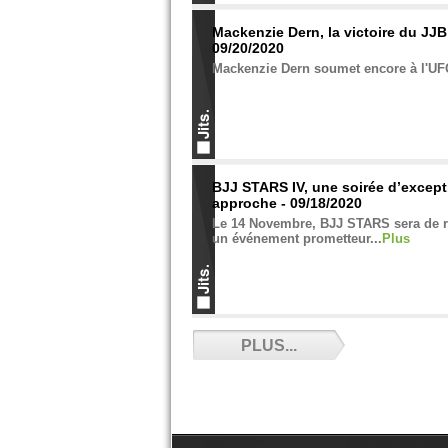
Mackenzie Dern, la victoire du JJB
09/20/2020
Mackenzie Dern soumet encore à l'UFC
BJJ STARS IV, une soirée d’except
approche - 09/18/2020
Le 14 Novembre, BJJ STARS sera de r
un événement prometteur...
Plus
Respirez Jiu-Jitsu avec Thiago Goi
PLUS...
09/18/2020
Thiago Goiabeira le brésilien ouvre u
le Morbihan...
Plus