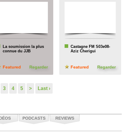
La soumission la plus
Castagne FM S03e08-
connue du JJB
Aziz Cherigui
Featured
Regarder
Featured
Regarder
3
4
5
>
Last ›
IDÉOS
PODCASTS
REVIEWS