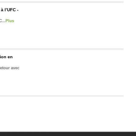
 à l’UFC -
...
Plus
ion en
etour avec
abeira -
n club dans