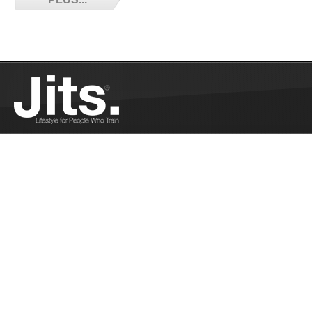
Entretien avec Julien Da Silva, le nouveau numéro
1 au classement CFJJB....
Plus
Liste des ceintures noires françaises -
06/29/2016
La liste non exhaustive des ceintures noire en
France...
Plus
Résultats championnats de France CFJJB
(No-Gi) - 06/27/2016
Résultat des Championnats de France CFJJB (No-
Gi)...
Plus