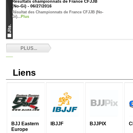
Résultats championnats de France CFJJB
(No-Gi) - 06/27/2016
Résultat des Championnats de France CFJJB (No-
Gi)...
Plus
Résultats championnats de France CFJJB -
PLUS...
06/27/2016
Résultats des championnats de France
CFJJB...
Plus
Liens
Les clubs ouverts cet été - 06/20/2016
La liste des clubs ouverts en juillet-aout
2016...
Plus
BJJ Eastern
IBJJF
BJJPIX
C
Europe