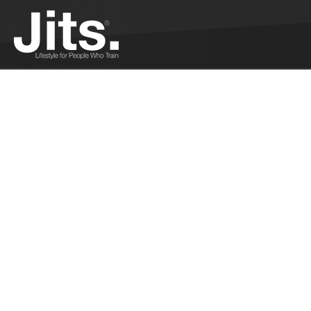
Liste des ceintures noires françaises -
06/29/2016
La liste non exhaustive des ceintures noire en
France...
Plus
Résultats championnats de France CFJJB
(No-Gi) - 06/27/2016
Résultat des Championnats de France CFJJB (No-
Gi)...
Plus
Résultats championnats de France CFJJB -
06/27/2016
Résultats des championnats de France
CFJJB...
Plus