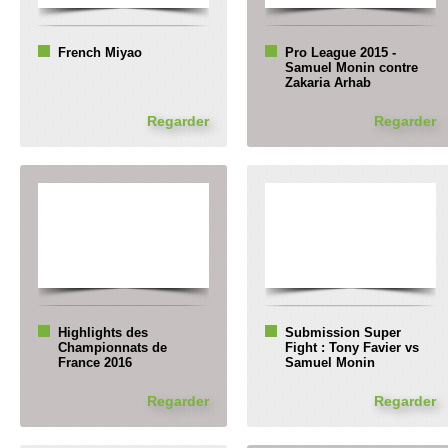
French Miyao
Pro League 2015 -
Samuel Monin contre
Zakaria Arhab
Regarder
Regarder
Highlights des
Submission Super
Championnats de
Fight : Tony Favier vs
France 2016
Samuel Monin
Regarder
Regarder