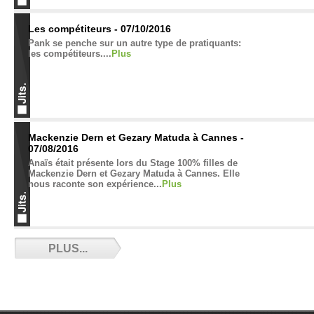
Les compétiteurs - 07/10/2016
Pank se penche sur un autre type de pratiquants:
les compétiteurs....
Plus
Mackenzie Dern et Gezary Matuda à Cannes -
07/08/2016
Anaïs était présente lors du Stage 100% filles de
Mackenzie Dern et Gezary Matuda à Cannes. Elle
nous raconte son expérience...
Plus
Da Silva au sommet - 06/30/2016
PLUS...
Entretien avec Julien Da Silva, le nouveau numéro
1 au classement CFJJB....
Plus