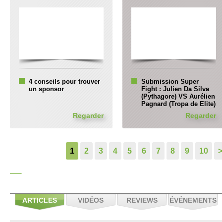
4 conseils pour trouver
Submission Super
un sponsor
Fight : Julien Da Silva
(Pythagore) VS Aurélien
Pagnard (Tropa de Elite)
Regarder
Regarder
1
2
3
4
5
6
7
8
9
10
ARTICLES
VIDÉOS
REVIEWS
ÉVÉNEMENTS