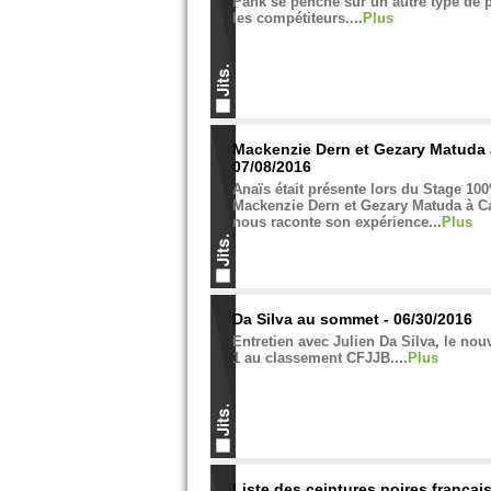
Pank se penche sur un autre type de p
les compétiteurs....
Plus
Mackenzie Dern et Gezary Matuda 
07/08/2016
Anaïs était présente lors du Stage 100
Mackenzie Dern et Gezary Matuda à C
nous raconte son expérience...
Plus
Da Silva au sommet - 06/30/2016
Entretien avec Julien Da Silva, le n
1 au classement CFJJB....
Plus
Liste des ceintures noires français