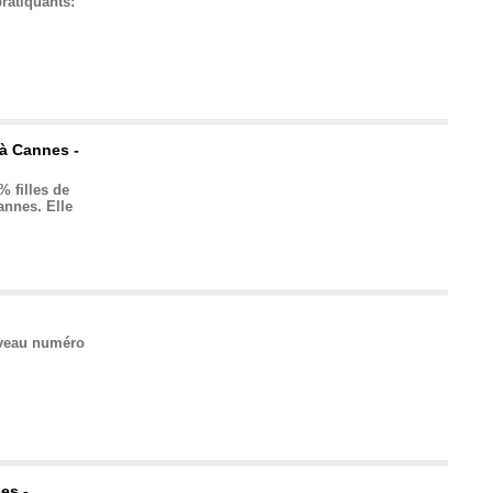
ratiquants:
à Cannes -
% filles de
annes. Elle
ouveau numéro
es -