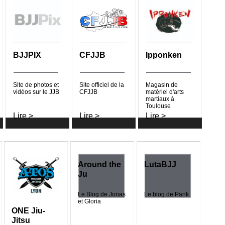
2016
out
BJJPIX
CFJJB
Ipponken
 coco -
Site de photos et
Site officiel de la
Magasin de
vidéos sur le JJB
CFJJB
matériel d'arts
martiaux à
éparer après
Toulouse
Lire >
Lire >
Lire >
rfight -
Around the
LutaBJJ
Ju
ubmission
Le Blog de Jonas
Le blog de Pank
et Gloria
ONE Jiu-
Jitsu