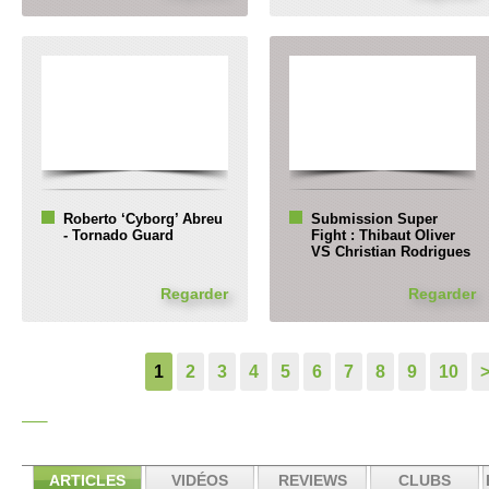
Roberto ‘Cyborg’ Abreu
Submission Super
- Tornado Guard
Fight : Thibaut Oliver
VS Christian Rodrigues
Regarder
Regarder
1
2
3
4
5
6
7
8
9
10
ARTICLES
VIDÉOS
REVIEWS
CLUBS