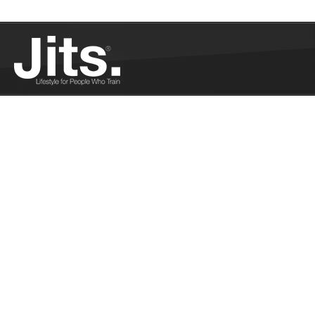
Truffes au chocolat et à la noix de coco -
06/09/2016
Besoin d’un en-cas sain et facile à préparer après
votre entraînement de JJB ?...
Plus
Compte-rendu du Submission Superfight -
06/01/2016
Le compte-rendu des 9 combats du Submission
Superfight...
Plus
Jits, le magazine - 05/24/2016
Jits, c'est aussi -et surtout- un magazine papier
sur lequel notre équipe travaille d'arrache