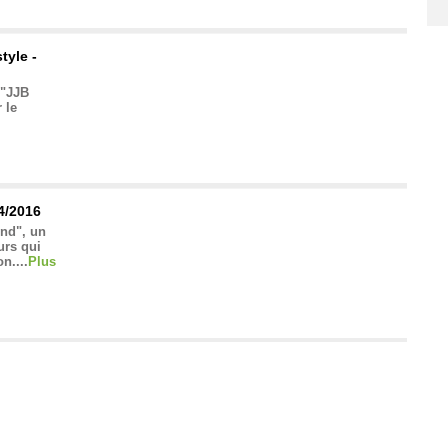
tyle -
 "JJB
 le
4/2016
ond", un
urs qui
n....
Plus
ld et mérite
e novice dans
Plus