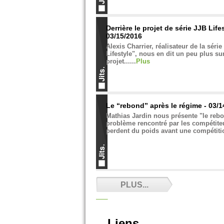
Derrière le projet de série JJB Lifes
03/15/2016
Alexis Charrier, réalisateur de la série
Lifestyle", nous en dit un peu plus sur
projet......
Plus
Le “rebond” après le régime - 03/1
Mathias Jardin nous présente "le reb
problème rencontré par les compétite
perdent du poids avant une compétitio
Gabriel vs the World - 02/19/2016
PLUS...
Il a traduit le film Jiu-Jitsu vs the Wor
toute notre l'attention. Gabriel, encor
le JJB a déjà marqué la discipline. ...
Liens