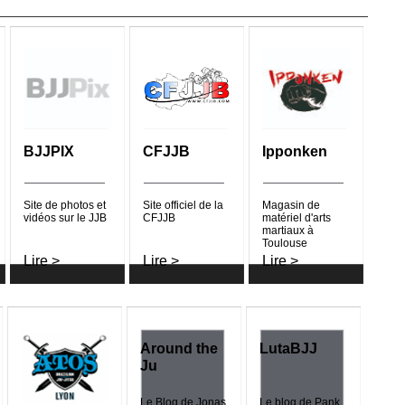
e JJB ? -
exualité au
BJJPIX
CFJJB
Ipponken
nement -
Site de photos et
Site officiel de la
Magasin de
vidéos sur le JJB
CFJJB
matériel d'arts
martiaux à
oothies pour
Toulouse
Lire >
Lire >
Lire >
Around the
LutaBJJ
Il partage
Ju
Le Blog de Jonas
Le blog de Pank