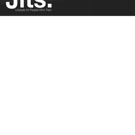
6 smoothies à boire après l’entraînement -
02/16/2016
Jonas nous propose 6 recettes de smoothies pour
récupérer après l'entrainement...
Plus
A la place de l’arbitre - 02/10/2016
Pank a déjà été à la place de l'arbitre. Il partage
son expérience....
Plus
Le Calendrier est opérationnel ! - 02/09/2016
Comment fonctionne le calendrier de Jits...
Plus