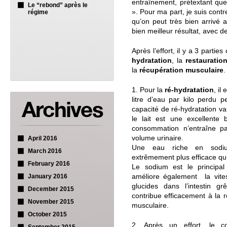
entraînement, prétextant que
Le “rebond” après le
». Pour ma part, je suis con
régime
qu’on peut très bien arrivé
bien meilleur résultat, avec d
Après l’effort, il y a 3 partie
hydratation
, la
restauratio
la
récupération musculaire
.
1. Pour la
ré-hydratation
, il
litre d’eau par kilo perdu p
capacité de ré-hydratation va
le lait est une excellente 
consommation n’entraîne p
volume urinaire.
April 2016
Une eau riche en sodiu
March 2016
extrêmement plus efficace q
February 2016
Le sodium est le principa
améliore également la vites
January 2016
glucides dans l’intestin gr
December 2015
contribue efficacement à la r
November 2015
musculaire.
October 2015
2. Après un effort, le