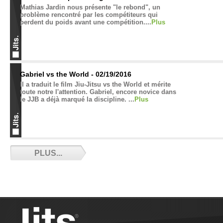
Mathias Jardin nous présente "le rebond", un
problème rencontré par les compétiteurs qui
perdent du poids avant une compétition....
Plus
Gabriel vs the World - 02/19/2016
Il a traduit le film Jiu-Jitsu vs the World et mérite
toute notre l'attention. Gabriel, encore novice dans
le JJB a déjà marqué la discipline. ...
Plus
L’homosexualité : un tabou dans le JJB ? -
PLUS...
02/16/2016
Pank partage sa réflexion sur l'homosexualité au
dojo....
Plus