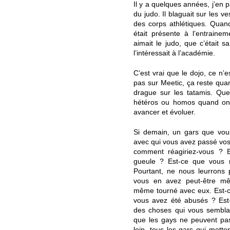
Il y a quelques années, j’en p
du judo. Il blaguait sur les ves
des corps athlétiques. Quand
était présente à l’entraineme
aimait le judo, que c’était s
l’intéressait à l’académie.
C’est vrai que le dojo, ce n
pas sur Meetic, ça reste quan
drague sur les tatamis. Q
hétéros ou homos quand on 
avancer et évoluer.
Si demain, un gars que vou
avec qui vous avez passé vos g
comment réagiriez-vous ? E
gueule ? Est-ce que vous r
Pourtant, ne nous leurrons 
vous en avez peut-être mê
même tourné avec eux. Est-c
vous avez été abusés ? Est
des choses qui vous semblai
que les gays ne peuvent pas
loin, tous les gars qui mette