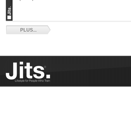
A la place de l’arbitre - 02/10/2016
PLUS...
Pank a déjà été à la place de l'arbitre. Il partage
son expérience....
Plus
Le Calendrier est opérationnel ! - 02/09/2016
Comment fonctionne le calendrier de Jits...
Plus
Une bière après l’entrainement ? - 02/07/2016
Jonas nous présente le pour et le contre d'une
p'tite binouze après l'entrainement...
Plus