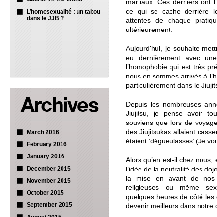
martiaux. Ces derniers ont 
ce qui se cache derrière le
L’homosexualité : un tabou
dans le JJB ?
attentes de chaque pratiqu
ultérieurement.
Aujourd’hui, je souhaite mett
eu dernièrement avec une
l’homophobie qui est très prés
nous en sommes arrivés à l’h
particulièrement dans le Jiujit
Depuis les nombreuses anné
Jiujitsu, je pense avoir t
souviens que lors de voyage
des Jiujitsukas allaient cass
March 2016
étaient ‘dégueulasses’ (Je vo
February 2016
January 2016
Alors qu’en est-il chez nous,
December 2015
l’idée de la neutralité des do
la mise en avant de nos co
November 2015
religieuses ou même sexu
October 2015
quelques heures de côté les 
September 2015
devenir meilleurs dans notre 