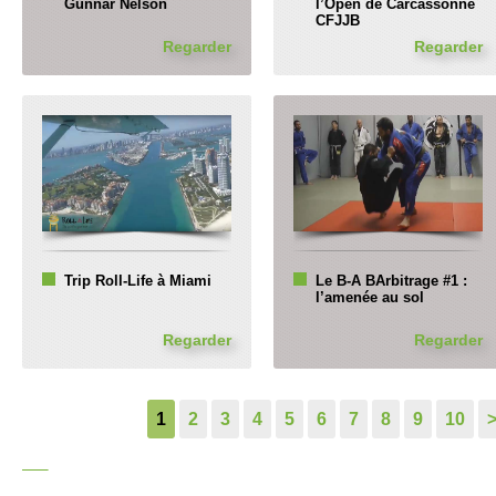
Gunnar Nelson
l’Open de Carcassonne
CFJJB
Regarder
Regarder
Trip Roll-Life à Miami
Le B-A BArbitrage #1 :
l’amenée au sol
Regarder
Regarder
1
2
3
4
5
6
7
8
9
10