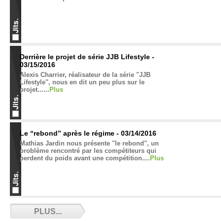
Derrière le projet de série JJB Lifestyle -
03/15/2016
Alexis Charrier, réalisateur de la série "JJB
Lifestyle", nous en dit un peu plus sur le
projet......
Plus
Le “rebond” après le régime - 03/14/2016
Mathias Jardin nous présente "le rebond", un
problème rencontré par les compétiteurs qui
perdent du poids avant une compétition....
Plus
Gabriel vs the World - 02/19/2016
PLUS...
Il a traduit le film Jiu-Jitsu vs the World et mérite