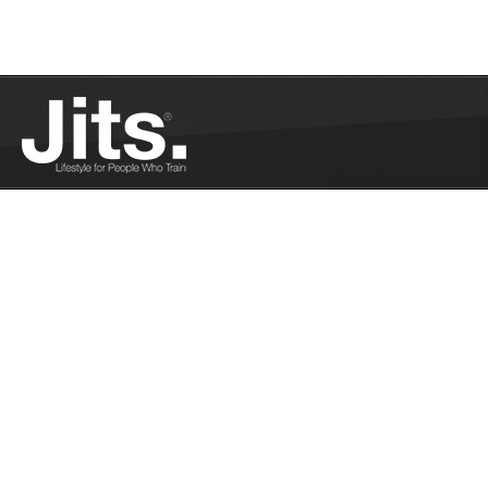
toute notre l'attention. Gabriel, encore novice dans
le JJB a déjà marqué la discipline. ...
Plus
L’homosexualité : un tabou dans le JJB ? -
02/16/2016
Pank partage sa réflexion sur l'homosexualité au
dojo....
Plus
6 smoothies à boire après l’entraînement -
02/16/2016
Jonas nous propose 6 recettes de smoothies pour
récupérer après l'entrainement...
Plus
A la place de l’arbitre - 02/10/2016