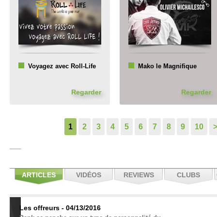
Voyagez avec Roll-Life
Mako le Magnifique
Regarder
Regarder
1
2
3
4
5
6
7
8
9
10
ARTICLES
VIDÉOS
REVIEWS
CLUBS
Les offreurs - 04/13/2016