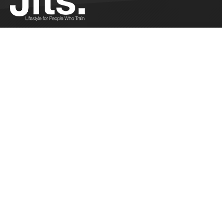
6 smoothies à boire après l’entraînement -
02/16/2016
Jonas nous propose 6 recettes de smoothies pour
récupérer après l'entrainement...
Plus
A la place de l’arbitre - 02/10/2016
Pank a déjà été à la place de l'arbitre. Il partage
son expérience....
Plus
Le Calendrier est opérationnel ! - 02/09/2016
Comment fonctionne le calendrier de Jits...
Plus