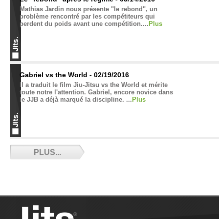
Mathias Jardin nous présente "le rebond", un
problème rencontré par les compétiteurs qui
perdent du poids avant une compétition....
Plus
Gabriel vs the World - 02/19/2016
Il a traduit le film Jiu-Jitsu vs the World et mérite
toute notre l'attention. Gabriel, encore novice dans
le JJB a déjà marqué la discipline. ...
Plus
L’homosexualité : un tabou dans le JJB ? -
PLUS...
02/16/2016
Pank partage sa réflexion sur l'homosexualité au
dojo....
Plus