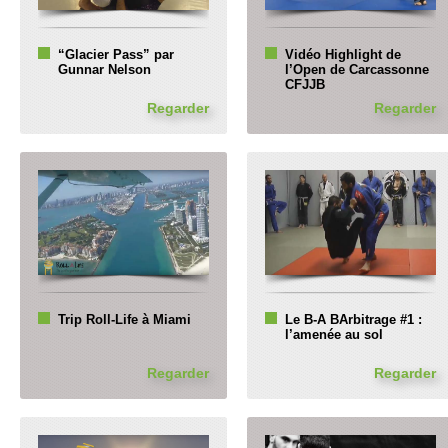
“Glacier Pass” par
Vidéo Highlight de
Gunnar Nelson
l’Open de Carcassonne
CFJJB
Regarder
Regarder
Trip Roll-Life à Miami
Le B-A BArbitrage #1 :
l’amenée au sol
Regarder
Regarder